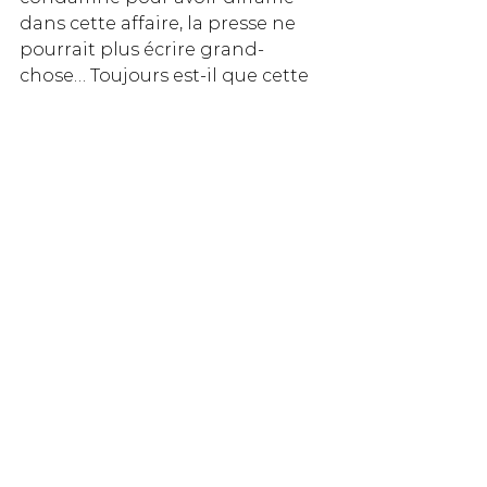
dans cette affaire, la presse ne 
pourrait plus écrire grand-
chose… Toujours est-il que cette 
petite aventure à un coût : il a 
fallu effectuer un aller-retour 
Paris-Toulouse – pour 15 minutes 
d’interrogatoire – et payer 
l’avocat qui nous a assisté lors du 
rendez-vous. De l’argent, de la 
fatigue… le tout pour un motif 
douteux. C’est aussi cela le 
quotidien des journalistes 
d’investigation.
Source
 : 
Médiacité
Chango Avocats
avocats
Vincent Fillola
Radicalisation
islamiste
radicalisation islamiste